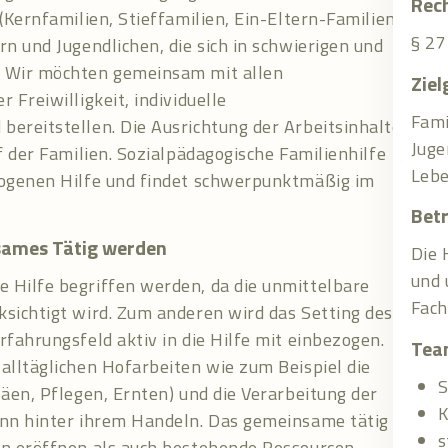
Rech
(Kernfamilien, Stieffamilien, Ein-Eltern-Familien,
§ 27
n und Jugendlichen, die sich in schwierigen und
. Wir möchten gemeinsam mit allen
Ziel
 Freiwilligkeit, individuelle
Fami
ereitstellen. Die Ausrichtung der Arbeitsinhalte
Juge
f der Familien. Sozialpädagogische Familienhilfe
Lebe
zogenen Hilfe und findet schwerpunktmäßig im
Bet
sames Tätig werden
Die 
und 
 Hilfe begriffen werden, da die unmittelbare
Fach
ksichtigt wird. Zum anderen wird das Setting des
fahrungsfeld aktiv in die Hilfe mit einbezogen.
Tea
alltäglichen Hofarbeiten wie zum Beispiel die
S
Säen, Pflegen, Ernten) und die Verarbeitung der
K
inn hinter ihrem Handeln. Das gemeinsame tätig
s
en eröffnen als auch bestehende Ressourcen