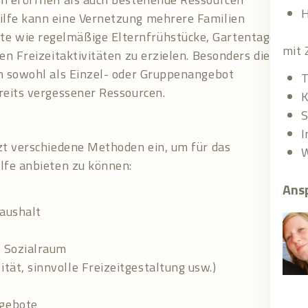
H
ilfe kann eine Vernetzung mehrere Familien
 wie regelmäßige Elternfrühstücke, Gartentage,
mit 
en Freizeitaktivitäten zu erzielen. Besonders die
en sowohl als Einzel- oder Gruppenangebot
T
reits vergessener Ressourcen.
K
S
I
zt verschiedene Methoden ein, um für das
W
lfe anbieten zu können:
Ans
Haushalt
n Sozialraum
tät, sinnvolle Freizeitgestaltung usw.)
ngebote