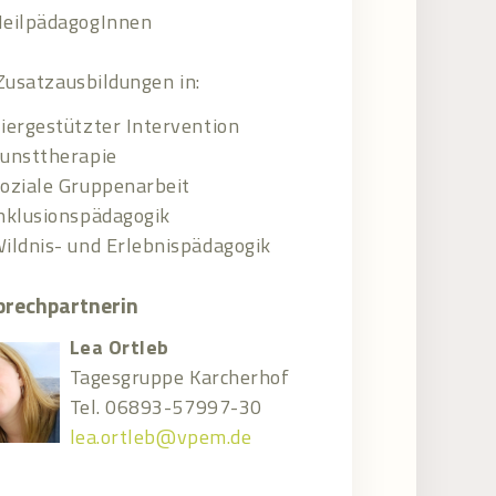
eilpädagogInnen
Zusatzausbildungen in:
iergestützter Intervention
unsttherapie
oziale Gruppenarbeit
nklusionspädagogik
ildnis- und Erlebnispädagogik
prechpartnerin
Lea Ortleb
Tagesgruppe Karcherhof
Tel. 06893-57997-30
lea.ortleb@vpem.de