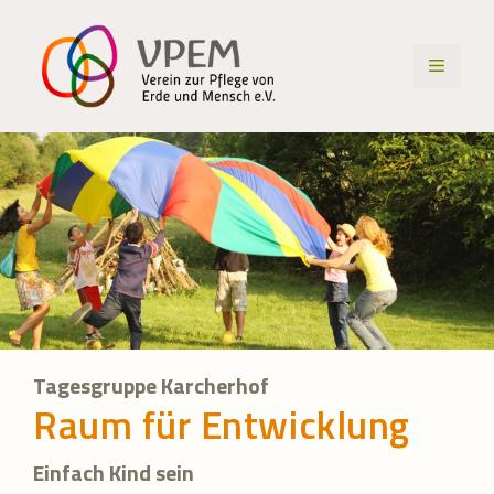
Zum
Inhalt
MENÜ
springen
Tagesgruppe Karcherhof
Raum für Entwicklung
Einfach Kind sein