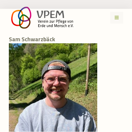
Zum
Inhalt
MENÜ
springen
Sam Schwarzbäck