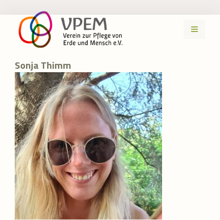
Zum
Inhalt
MENÜ
springen
Sonja Thimm