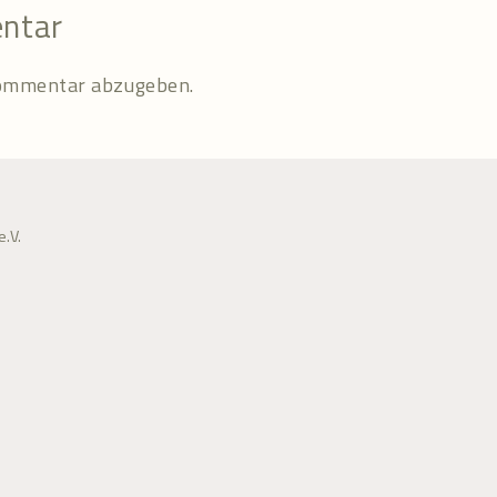
entar
Kommentar abzugeben.
.V.