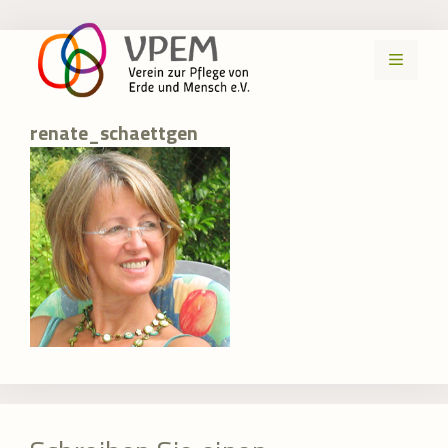
Zum
Inhalt
MENÜ
springen
renate_schaettgen